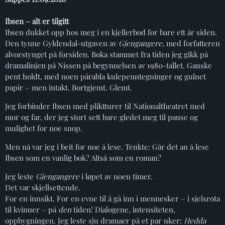
Ibsen – alt er tilgitt
Ibsen dukket opp hos meg i en kjellerbod for bare ett år siden.
Den tynne Gyldendal-utgaven av
Gjengangere
, med forfatteren
alvorstynget på forsiden. Boka stammet fra tiden jeg gikk på
dramalinjen på Nissen på begynnelsen av 1980-tallet. Ganske
pent holdt, med noen pårabla kulepenntegninger og gulnet
papir – men intakt. Bortgjemt. Glemt.
Jeg forbinder Ibsen med pliktturer til Nationaltheatret med
mor og far, der jeg stort sett bare gledet meg til pause og
mulighet for noe snop.
Men nå var jeg i beit for noe å lese. Tenkte: Går det an å lese
Ibsen som en vanlig bok? Altså som en roman?
Jeg leste
Gjengangere
i løpet av noen timer.
Det var skjellsettende.
For en innsikt. For en evne til å gå inn i mennesker – i sjelsrota
til kvinner – på
den
tiden! Dialogene, intensiteten,
oppbygningen. Jeg leste sju dramaer på et par uker:
Hedda