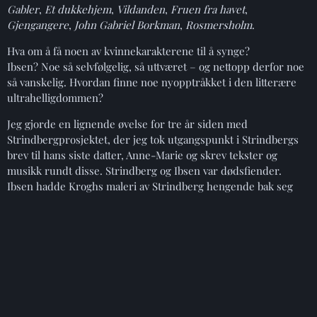
Gabler
,
Et dukkehjem
,
Vildanden
,
Fruen fra havet
,
Gjengangere
,
John Gabriel Borkman
,
Rosmersholm
.
Hva om å få noen av kvinnekarakterene til å synge?
Ibsen? Noe så selvfølgelig, så uttværet – og nettopp derfor noe
så vanskelig. Hvordan finne noe nyopptråkket i den litterære
ultrahelligdommen?
Jeg gjorde en lignende øvelse for tre år siden med
Strindbergprosjektet, der jeg tok utgangspunkt i Strindbergs
brev til hans siste datter, Anne-Marie og skrev tekster og
musikk rundt disse. Strindberg og Ibsen var dødsfiender.
Ibsen hadde Kroghs maleri av Strindberg hengende bak seg
over arbeidsbordet. «Han er min dødsfiende, og han skal
henge der og passe på det jeg skriver».
Jeg har vokst opp med Strindberg som den kompromissløse,
bråkete, gærne. Ibsen var så kjedelig, så fargeløs, så ordentlig.
Men nå: Ibsen – alt er tilgitt.
Tekstene til disse sangene er i hovedsak nydiktning. Jeg har